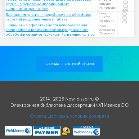
2009
Строков,
зерна на основе композиционных
Михаил
Николаевич
электрообогревателей
2001
Баев,
Электроимпульсная предуборочная обработка
Виктор
растений подсолнечника и табака
Иванович
Повышение эффективности использования
Ирха,
электрофизических способов предпосевной
Александр
Павлович
обработки семян сельскохозяйственных культур
ФОРМА ОБРАТНОЙ СВЯЗИ
2014 -2026 New-disser.ru ©
Электронная библиотека диссертаций ФЛ Иванов Е О
Оплата, доставка, условия возврата