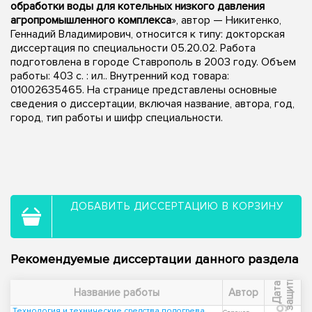
обработки воды для котельных низкого давления
агропромышленного комплекса
», автор — Никитенко,
Геннадий Владимирович, относится к типу: докторская
диссертация по специальности 05.20.02. Работа
подготовлена в городе Ставрополь в 2003 году. Объем
работы: 403 с. : ил.. Внутренний код товара:
01002635465. На странице представлены основные
сведения о диссертации, включая название, автора, год,
город, тип работы и шифр специальности.
ДОБАВИТЬ ДИССЕРТАЦИЮ В КОРЗИНУ
Рекомендуемые диссертации данного раздела
ы
Д
а
т
а
з
а
щ
и
т
Название работы
Автор
Технология и технические средства подогрева