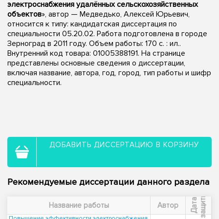
электроснабжения удалённых сельскохозяйственных
объектов
», автор — Медведько, Алексей Юрьевич,
относится к типу: кандидатская диссертация по
специальности 05.20.02. Работа подготовлена в городе
Зерноград в 2011 году. Объем работы: 170 с. : ил..
Внутренний код товара: 01005388191. На странице
представлены основные сведения о диссертации,
включая название, автора, год, город, тип работы и шифр
специальности.
ДОБАВИТЬ ДИССЕРТАЦИЮ В КОРЗИНУ
Рекомендуемые диссертации данного раздела
ы
Д
а
т
а
з
а
щ
и
т
Название работы
Автор
Повышение эффективности электроснабжения