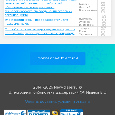
сельскохозяйственных потребителей
2018
Буторин,
обеспечением своевременного
Дмитрий
Владимирович
технологического присоединения сетевыми
организациями
2005
Щербаева,
Электрооптический преобразователь для
Элеонора
подкормки рыбы
Викторовна
2016
Чернусь,
Способ контроля расхода сыпучих материалов
Роман
по току статора асинхронного электропривода
Сергеевич
ФОРМА ОБРАТНОЙ СВЯЗИ
2014 -2026 New-disser.ru ©
Электронная библиотека диссертаций ФЛ Иванов Е О
Оплата, доставка, условия возврата