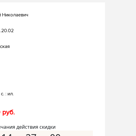
й Николаевич
.20.02
ская
с. : ил.
 руб.
нчания действия скидки