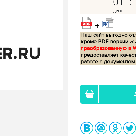
01
+
Наш сайт выгодно отл
кроме PDF версии
Вы
преобразованную в 
предоставляет качес
работе с документом