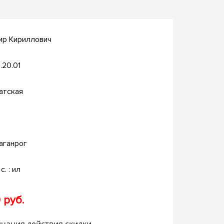
ир Кириллович
.20.01
атская
аганрог
c. : ил
 руб.