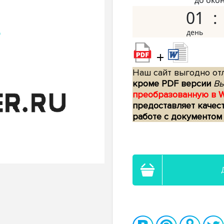
до око
01
+
Наш сайт выгодно отл
кроме PDF версии
Вы
преобразованную в 
предоставляет качес
работе с документом