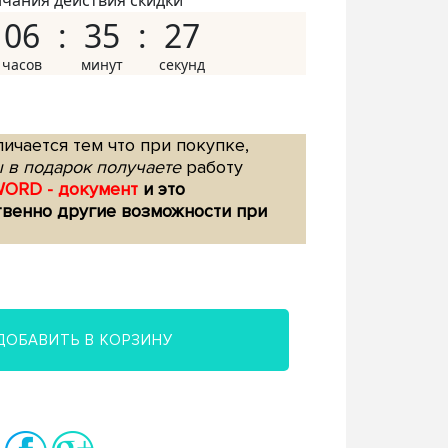
нчания действия скидки
06
35
26
ичается тем что при покупке,
 в подарок получаете
работу
WORD - документ
и это
твенно другие возможности при
ДОБАВИТЬ В КОРЗИНУ