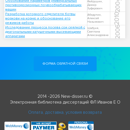
2004
Обоснование параметров универсальных
Файрушин,
противоэрозионных почвообрабатывающих
Дамир
Зуфарович
машин
Разработка роторного отделителя ботвы
2010
Абидулин,
моркови на корню и обоснование его
Алексей
Назымович
режимов работы
2006
Исследование процесса посева сои сеялкой с
Шабуня,
диагональными катушечными высевающими
Светлана
Александровна
аппаратами
ФОРМА ОБРАТНОЙ СВЯЗИ
2014 -2026 New-disser.ru ©
Электронная библиотека диссертаций ФЛ Иванов Е О
Оплата, доставка, условия возврата