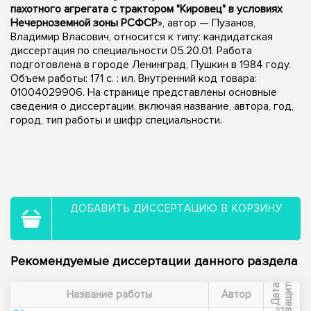
пахотного агрегата с трактором "Кировец" в условиях
Нечерноземной зоны РСФСР
», автор — Пузанов,
Владимир Власович, относится к типу: кандидатская
диссертация по специальности 05.20.01. Работа
подготовлена в городе Ленинград, Пушкин в 1984 году.
Объем работы: 171 c. : ил. Внутренний код товара:
01004029906. На странице представлены основные
сведения о диссертации, включая название, автора, год,
город, тип работы и шифр специальности.
ДОБАВИТЬ ДИССЕРТАЦИЮ В КОРЗИНУ
Рекомендуемые диссертации данного раздела
ы
Д
а
т
а
з
а
щ
и
т
Название работы
Автор