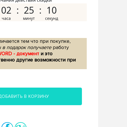
нчания действия скидки
02
25
09
ичается тем что при покупке,
 в подарок получаете
работу
WORD - документ
и это
твенно другие возможности при
ДОБАВИТЬ В КОРЗИНУ