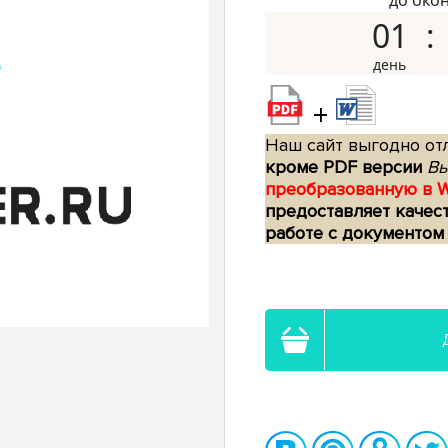
до око
01
+
Наш сайт выгодно отл
кроме PDF версии
Вы
преобразованную в 
предоставляет качес
работе с документом