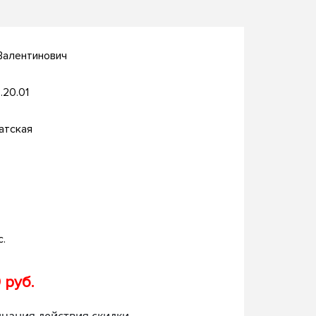
Валентинович
.20.01
атская
с.
 руб.