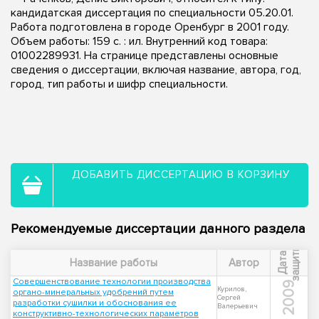
кандидатская диссертация по специальности 05.20.01.
Работа подготовлена в городе Оренбург в 2001 году.
Объем работы: 159 с. : ил. Внутренний код товара:
01002289931. На странице представлены основные
сведения о диссертации, включая название, автора, год,
город, тип работы и шифр специальности.
ДОБАВИТЬ ДИССЕРТАЦИЮ В КОРЗИНУ
Рекомендуемые диссертации данного раздела
ы
Д
а
т
а
з
а
щ
и
т
Название работы
Автор
Совершенствование технологии производства
2009
Курилов,
органо-минеральных удобрений путем
Сергей
разработки сушилки и обоснования ее
Валерьевич
конструктивно-технологических параметров