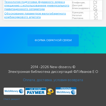
Технология подготовки фуражного зерна к
2012
Епифанцев,
плющению с использованием универсального
Дмитрий
Александрович
гравитационного сепаратора
2004
Храмцова,
Обоснование параметров малогабаритного
Наталья
комбикормового агрегата
Павловна
ФОРМА ОБРАТНОЙ СВЯЗИ
2014 -2026 New-disser.ru ©
Электронная библиотека диссертаций ФЛ Иванов Е О
Оплата, доставка, условия возврата
Check passport