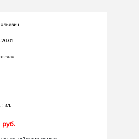
тольевич
.20.01
атская
. : ил.
 руб.