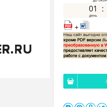
до око
01
+
Наш сайт выгодно отл
кроме PDF версии
Вы
преобразованную в 
предоставляет качес
работе с документом