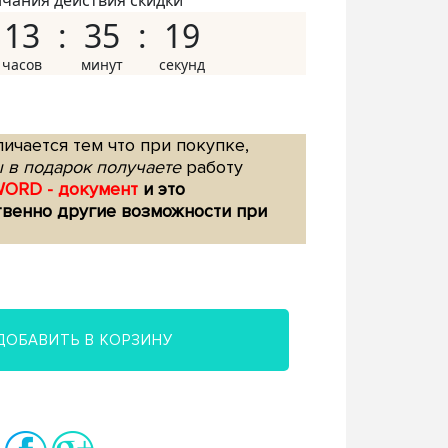
нчания действия скидки
13
35
18
ичается тем что при покупке,
 в подарок получаете
работу
WORD - документ
и это
твенно другие возможности при
ДОБАВИТЬ В КОРЗИНУ