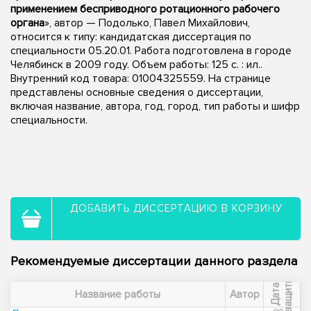
применением бесприводного ротационного рабочего
органа
», автор — Подолько, Павел Михайлович,
относится к типу: кандидатская диссертация по
специальности 05.20.01. Работа подготовлена в городе
Челябинск в 2009 году. Объем работы: 125 с. : ил..
Внутренний код товара: 01004325559. На странице
представлены основные сведения о диссертации,
включая название, автора, год, город, тип работы и шифр
специальности.
ДОБАВИТЬ ДИССЕРТАЦИЮ В КОРЗИНУ
Рекомендуемые диссертации данного раздела
ы
Д
а
т
а
з
а
щ
и
т
Название работы
Автор