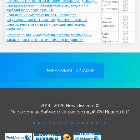
Поточная технология и технические средства для
1998
Мирзоянц,
стрижки и купания овец в условиях пустынно-
Юрий
Ашотович
пастбищного содержания
Повышение эффективности процесса
2013
Чиняев,
регулирования потоков жидкости на основе
Ильгиз
совершенствования конструкции шиберных
Рашитович
задвижек
2010
Зырин,
Обоснование конструктивно-технологических
Илья
параметров противоточной зерносушилки
Сергеевич
ФОРМА ОБРАТНОЙ СВЯЗИ
2014 -2026 New-disser.ru ©
Электронная библиотека диссертаций ФЛ Иванов Е О
Оплата, доставка, условия возврата