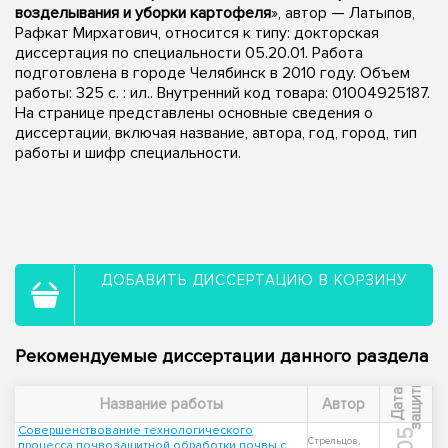
возделывания и уборки картофеля
», автор — Латыпов,
Рафкат Мирхатович, относится к типу: докторская
диссертация по специальности 05.20.01. Работа
подготовлена в городе Челябинск в 2010 году. Объем
работы: 325 с. : ил.. Внутренний код товара: 01004925187.
На странице представлены основные сведения о
диссертации, включая название, автора, год, город, тип
работы и шифр специальности.
ДОБАВИТЬ ДИССЕРТАЦИЮ В КОРЗИНУ
Рекомендуемые диссертации данного раздела
ы
Д
а
т
а
з
а
щ
и
т
Название работы
Автор
Совершенствование технологического
Стрельцов,
процесса почвозащитной обработки почвы с