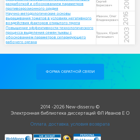
2005
Сергей
разработкой и обоснованием параметров
Борисович
противоэрозионного орудия
Научно-методологические основы
2016
Ивакин, Олег
выращивания томатов в условиях негативного
Владимирович
воздействия факторов открытого грунта
Повышение эффективности технологического
2003
процесса выделения семян тыквы с
Трушин, Юрий
обоснованием параметров сепарирующего
Евгеньевич
рабочего органа
ФОРМА ОБРАТНОЙ СВЯЗИ
2014 -2026 New-disser.ru ©
Электронная библиотека диссертаций ФЛ Иванов Е О
Оплата, доставка, условия возврата