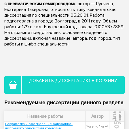
с пневматическим семяпроводом
», автор — Русяева,
Екатерина Тахировна, относится к типу: кандидатская
диссертация по специальности 05.20.01. Работа
подготовлена в городе Волгоград в 2011 году. Объем
работы: 179 с. : ил.. Внутренний код товара: 01005377869.
На странице представлены основные сведения о
диссертации, включая название, автора, год, город, тип
работы и шифр специальности.
ДОБАВИТЬ ДИССЕРТАЦИЮ В КОРЗИНУ
Рекомендуемые диссертации данного раздела
ы
Д
а
т
а
з
а
щ
и
т
Название работы
Автор
2005
Разработка и обоснование барабанно-
Федоров, Андрей
щеточного очистителя кормовых