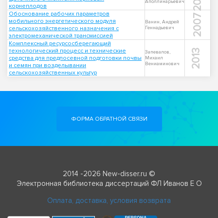
Аполлинарьевич
корнеплодов
Обоснование рабочих параметров
2007
мобильного энергетического модуля
Ванин, Андрей
сельскохозяйственного назначения с
Геннадьевич
электромеханической трансмиссией
Комплексный ресурсосберегающий
технологический процесс и технические
2013
Запевалов,
средства для предпосевной подготовки почвы
Михаил
Вениаминович
и семян при возделывании
сельскохозяйственных культур
ФОРМА ОБРАТНОЙ СВЯЗИ
2014 -2026 New-disser.ru ©
Электронная библиотека диссертаций ФЛ Иванов Е О
Оплата, доставка, условия возврата