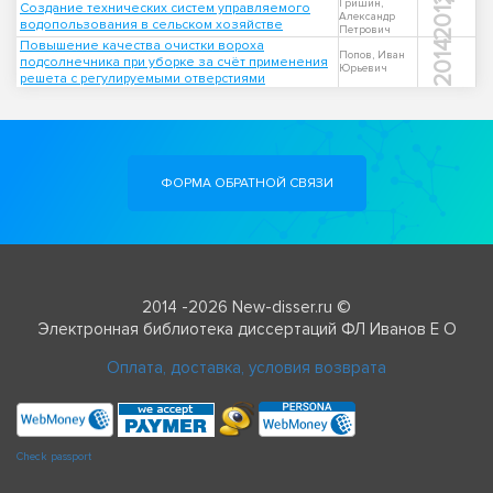
2012
Гришин,
Создание технических систем управляемого
Александр
водопользования в сельском хозяйстве
Петрович
Повышение качества очистки вороха
2014
Попов, Иван
подсолнечника при уборке за счёт применения
Юрьевич
решета с регулируемыми отверстиями
ФОРМА ОБРАТНОЙ СВЯЗИ
2014 -2026 New-disser.ru ©
Электронная библиотека диссертаций ФЛ Иванов Е О
Оплата, доставка, условия возврата
Check passport