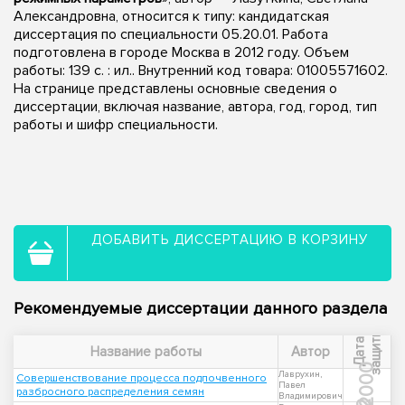
Александровна, относится к типу: кандидатская
диссертация по специальности 05.20.01. Работа
подготовлена в городе Москва в 2012 году. Объем
работы: 139 с. : ил.. Внутренний код товара: 01005571602.
На странице представлены основные сведения о
диссертации, включая название, автора, год, город, тип
работы и шифр специальности.
ДОБАВИТЬ ДИССЕРТАЦИЮ В КОРЗИНУ
Рекомендуемые диссертации данного раздела
ы
Д
а
т
а
з
а
щ
и
т
Название работы
Автор
2000
Лаврухин,
Совершенствование процесса подпочвенного
Павел
разбросного распределения семян
Владимирович