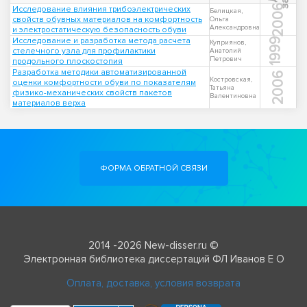
2006
Исследование влияния трибоэлектрических
Белицкая,
свойств обувных материалов на комфортность
Ольга
Александровна
и электростатическую безопасность обуви
Исследование и разработка метода расчета
1999
Куприянов,
стелечного узла для профилактики
Анатолий
Петрович
продольного плоскостопия
Разработка методики автоматизированной
2006
Костровская,
оценки комфортности обуви по показателям
Татьяна
физико-механических свойств пакетов
Валентиновна
материалов верха
ФОРМА ОБРАТНОЙ СВЯЗИ
2014 -2026 New-disser.ru ©
Электронная библиотека диссертаций ФЛ Иванов Е О
Оплата, доставка, условия возврата