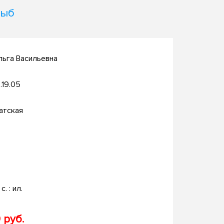
рыб
льга Васильевна
.19.05
атская
с. : ил.
 руб.