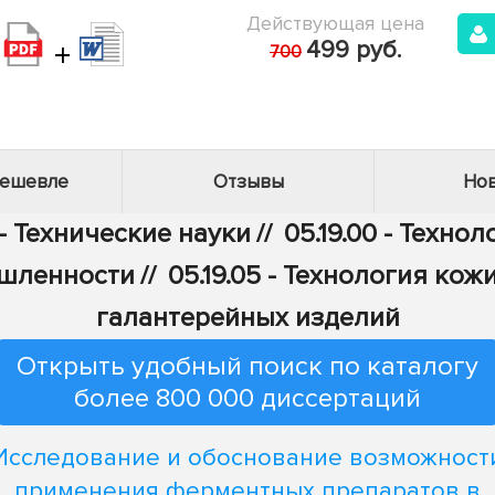
Действующая цена
+
499 руб.
700
дешевле
Отзывы
Нов
- Технические науки
//
05.19.00 - Техно
ышленности
//
05.19.05 - Технология кож
галантерейных изделий
Открыть удобный поиск по каталогу
более 800 000 диссертаций
Исследование и обоснование возможност
применения ферментных препаратов в