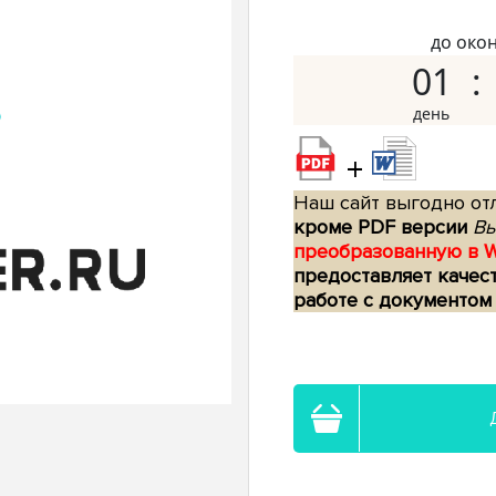
до око
01
+
Наш сайт выгодно отл
кроме PDF версии
Вы
преобразованную в 
предоставляет качес
работе с документом