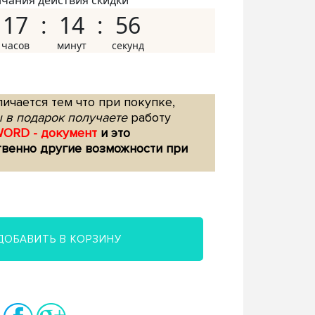
нчания действия скидки
17
14
55
ичается тем что при покупке,
 в подарок получаете
работу
WORD - документ
и это
твенно другие возможности при
ДОБАВИТЬ В КОРЗИНУ