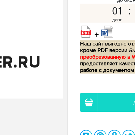
до око
01
+
Наш сайт выгодно отл
кроме PDF версии
Вы
преобразованную в 
предоставляет качес
работе с документом