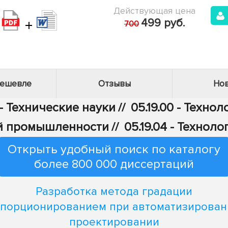
Действующая цена
+
499 руб.
700
дешевле
Отзывы
Нов
- Технические науки
//
05.19.00 - Техно
ой промышленности
//
05.19.04 - Техно
Открыть удобный поиск по каталогу
более 800 000 диссертаций
Разработка метода градации
порционированием при автоматизирова
проектировании