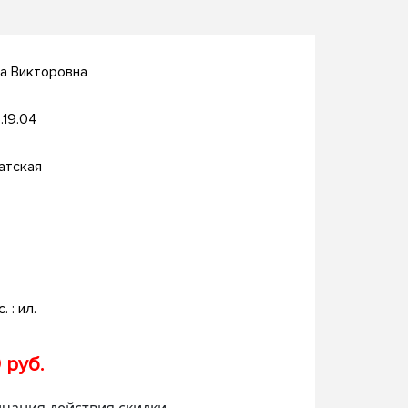
а Викторовна
.19.04
атская
. : ил.
 руб.