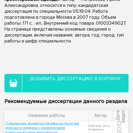
Александровна, относится к типу: кандидатская
диссертация по специальности 05.19.04. Работа
подготовлена в городе Москва в 2007 году. Объем
работы: 171 с. : ил.. Внутренний код товара: 01003349027.
На странице представлены основные сведения о
диссертации, включая название, автора, год, город, тип
работы и шифр специальности.
ДОБАВИТЬ ДИССЕРТАЦИЮ В КОРЗИНУ
Рекомендуемые диссертации данного раздела
ы
Д
а
т
а
з
а
щ
и
т
Название работы
Автор
Повышение формоустойчивости полочки
2010
Арбузова, Анна
мужского пиджака с применением
Андреевна
композиционных материалов