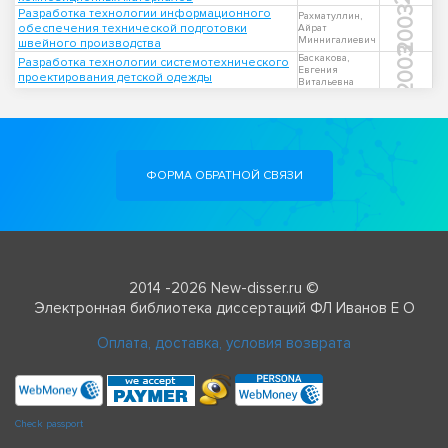
2003
Разработка технологии информационного
Рахматуллин,
обеспечения технической подготовки
Айрат
Миннигалиевич
швейного производства
2003
Баскакова,
Разработка технологии системотехнического
Евгения
проектирования детской одежды
Витальевна
ФОРМА ОБРАТНОЙ СВЯЗИ
2014 -2026 New-disser.ru ©
Электронная библиотека диссертаций ФЛ Иванов Е О
Оплата, доставка, условия возврата
Check passport