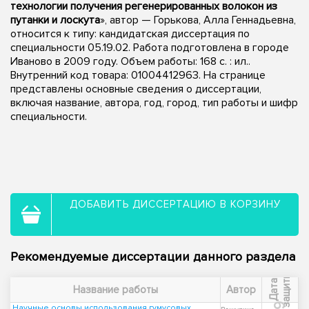
технологии получения регенерированных волокон из
путанки и лоскута
», автор — Горькова, Алла Геннадьевна,
относится к типу: кандидатская диссертация по
специальности 05.19.02. Работа подготовлена в городе
Иваново в 2009 году. Объем работы: 168 с. : ил..
Внутренний код товара: 01004412963. На странице
представлены основные сведения о диссертации,
включая название, автора, год, город, тип работы и шифр
специальности.
ДОБАВИТЬ ДИССЕРТАЦИЮ В КОРЗИНУ
Рекомендуемые диссертации данного раздела
ы
Д
а
т
а
з
а
щ
и
т
Название работы
Автор
Научные основы использования гумусовых