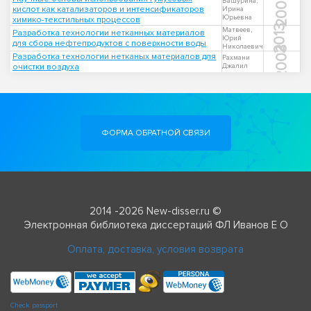
2009
Вашурина,
кислот как катализаторов и интенсификаторов
Ирина
Юрьевна
химико-текстильных процессов
2013
Матвеев,
Разработка технологии нетканных материалов
Юрий
для сбора нефтепродуктов с поверхности воды
Николаевич
2003
Разработка технологии нетканых материалов для
Рахмани
очистки воздуха
Джалил
ФОРМА ОБРАТНОЙ СВЯЗИ
2014 -2026 New-disser.ru ©
Электронная библиотека диссертаций ФЛ Иванов Е О
Оплата, доставка, условия возврата
Check passport