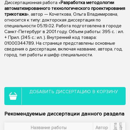
Диссертационная работа «
Разработка методологии
автоматизированного технологического проектирования
трикотажа
», автор — Кочеткова, Ольга Владимировна,
относится к типу: докторская диссертация по
специальности 05.19.02. Работа подготовлена в городе
Санкт-Петербург в 2001 году. Объем работы: 395 с. : ил.
+ Прил. (345 c.: ил. ). Внутренний код товара:
01000344789. На странице представлены основные
сведения о диссертации, включая название, автора, год,
город, тип работы и шифр специальности.
ДОБАВИТЬ ДИССЕРТАЦИЮ В КОРЗИНУ
Рекомендуемые диссертации данного раздела
ы
Д
а
т
а
з
а
щ
и
т
Название работы
Автор