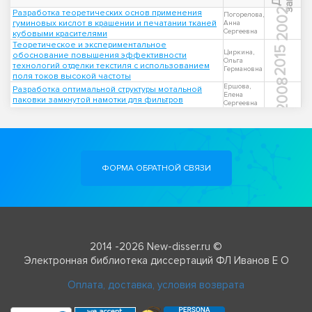
2002
Разработка теоретических основ применения
Погорелова,
гуминовых кислот в крашении и печатании тканей
Анна
Сергеевна
кубовыми красителями
Теоретическое и экспериментальное
2015
Циркина,
обоснование повышения эффективности
Ольга
технологий отделки текстиля с использованием
Германовна
поля токов высокой частоты
2008
Ершова,
Разработка оптимальной структуры мотальной
Елена
паковки замкнутой намотки для фильтров
Сергеевна
ФОРМА ОБРАТНОЙ СВЯЗИ
2014 -2026 New-disser.ru ©
Электронная библиотека диссертаций ФЛ Иванов Е О
Оплата, доставка, условия возврата