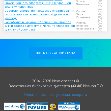
2004
Татьяна
инжекционного аппарата (КСИА) с внутренней
Яковлевна
рециркуляцией фаз
Совершенствование процесса экстрагирования
2001
Сиюхов,
растительных материалов жидкой двуокисью
Хазрет
Русланович
углерода
2007
Разработка и научное обеспечение способа
Иванов,
сушки солода в двухступенчатой теплонасосной
Владимир
Владимирович
сушильной установке
ФОРМА ОБРАТНОЙ СВЯЗИ
2014 -2026 New-disser.ru ©
Электронная библиотека диссертаций ФЛ Иванов Е О
Оплата, доставка, условия возврата