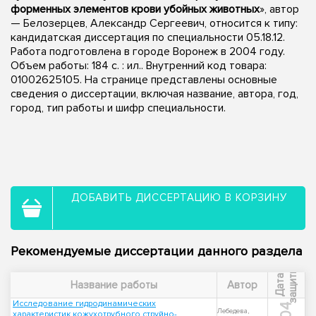
форменных элементов крови убойных животных
», автор
— Белозерцев, Александр Сергеевич, относится к типу:
кандидатская диссертация по специальности 05.18.12.
Работа подготовлена в городе Воронеж в 2004 году.
Объем работы: 184 с. : ил.. Внутренний код товара:
01002625105. На странице представлены основные
сведения о диссертации, включая название, автора, год,
город, тип работы и шифр специальности.
ДОБАВИТЬ ДИССЕРТАЦИЮ В КОРЗИНУ
Рекомендуемые диссертации данного раздела
ы
Д
а
т
а
з
а
щ
и
т
Название работы
Автор
Исследование гидродинамических
Лебедева,
характеристик кожухотрубного струйно-