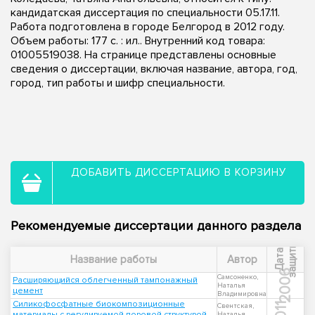
кандидатская диссертация по специальности 05.17.11.
Работа подготовлена в городе Белгород в 2012 году.
Объем работы: 177 с. : ил.. Внутренний код товара:
01005519038. На странице представлены основные
сведения о диссертации, включая название, автора, год,
город, тип работы и шифр специальности.
ДОБАВИТЬ ДИССЕРТАЦИЮ В КОРЗИНУ
Рекомендуемые диссертации данного раздела
ы
Д
а
т
а
з
а
щ
и
т
Название работы
Автор
2006
Самсоненко,
Расширяющийся облегченный тампонажный
Наталья
цемент
Владимировна
Силикофосфатные биокомпозиционные
2011
Свентская,
материалы с регулируемой поровой структурой
Наталья