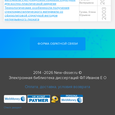
Валерьевна
для костно-пластической хирургии
Технологические особенности получения
2003
стеклокристаллического материала со
Гусева, Елена
сферолитовой структурой методом
Юрьевна
непрерывного проката
ФОРМА ОБРАТНОЙ СВЯЗИ
2014 -2026 New-disser.ru ©
Электронная библиотека диссертаций ФЛ Иванов Е О
Оплата, доставка, условия возврата
Check passport