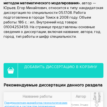
методом математического моделирования
», автор —
Юрьев, Егор Михайлович, относится к типу: кандидатская
диссертация по специальности 05.17.08. Работа
подготовлена в городе Томск в 2008 году. Объем
работы: 186 с. : ил.. Внутренний код товара:
01004253459. На странице представлены основные
сведения о диссертации, включая название, автора, год,
город, тип работы и шифр специальности.
ДОБАВИТЬ ДИССЕРТАЦИЮ В КОРЗИНУ
Рекомендуемые диссертации данного раздела
ы
Д
а
т
а
з
а
щ
и
т
Название работы
Автор
2008
Предпроектная разработка технологических
Галеев, Эльдар
аппаратов и систем при переменных