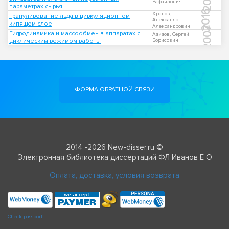
Рафаилович
параметрах сырья
2016
Храпов,
Гранулирование льда в циркуляционном
Александр
кипящем слое
Александрович
2007
Гидродинамика и массообмен в аппаратах с
Азизов, Сергей
циклическим режимом работы
Борисович
ФОРМА ОБРАТНОЙ СВЯЗИ
2014 -2026 New-disser.ru ©
Электронная библиотека диссертаций ФЛ Иванов Е О
Оплата, доставка, условия возврата
Check passport