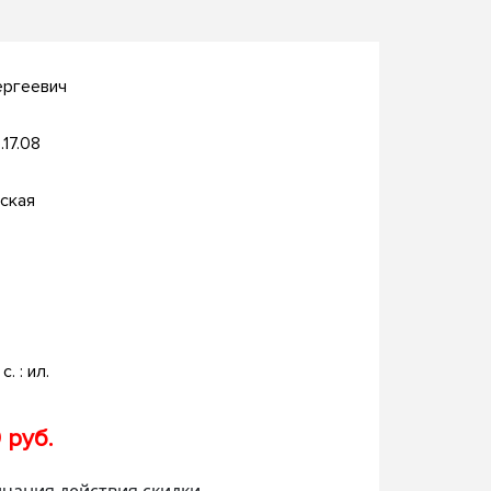
ергеевич
.17.08
ская
с. : ил.
 руб.