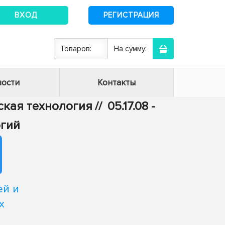
ВХОД
РЕГИСТРАЦИЯ
Товаров:
На сумму:
ости
Контакты
еская технология
//
05.17.08 -
огий
ей и
х