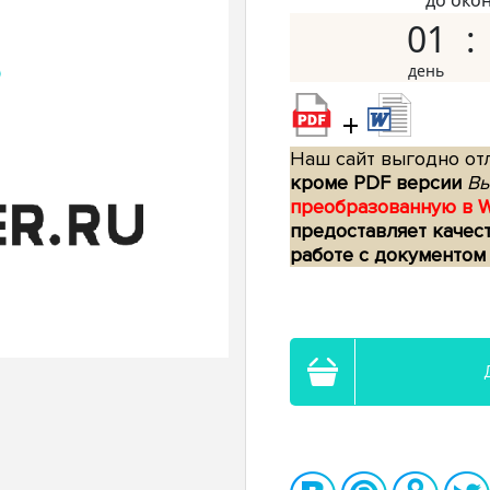
до око
01
+
Наш сайт выгодно отл
кроме PDF версии
Вы
преобразованную в 
предоставляет качес
работе с документом