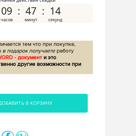
нчания действия скидки
09
47
13
ичается тем что при покупке,
 в подарок получаете
работу
WORD - документ
и это
твенно другие возможности при
ДОБАВИТЬ В КОРЗИНУ