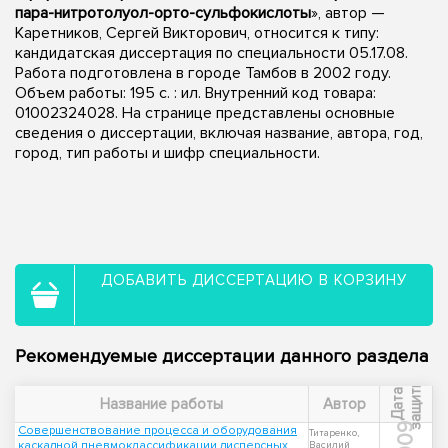
пара-нитротолуол-орто-сульфокислоты
», автор —
Каретников, Сергей Викторович, относится к типу:
кандидатская диссертация по специальности 05.17.08.
Работа подготовлена в городе Тамбов в 2002 году.
Объем работы: 195 с. : ил. Внутренний код товара:
01002324028. На странице представлены основные
сведения о диссертации, включая название, автора, год,
город, тип работы и шифр специальности.
ДОБАВИТЬ ДИССЕРТАЦИЮ В КОРЗИНУ
Рекомендуемые диссертации данного раздела
ы
Д
а
т
а
з
а
щ
и
т
Название работы
Автор
2009
Совершенствование процесса и оборудования
Титаренко,
каскадной пневмоклассификации дисперсных
Василий