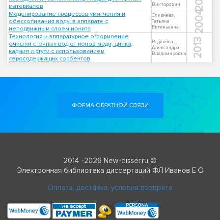
Викторович
материалов
2004
Моделирование процессов умягчения и
Слизнева,
обессоливания воды в аппарате с
Татьяна
Евгеньевна
неподвижным слоем ионита
Технология и аппаратурное оформление
2013
Рединова,
очистки сточных вод от ионов меди, цинка,
Александра
кадмия и ртути с использованием
Владимировна
серосодержащих сорбентов
ФОРМА ОБРАТНОЙ СВЯЗИ
2014 -2026 New-disser.ru ©
Электронная библиотека диссертаций ФЛ Иванов Е О
Оплата, доставка, условия возврата