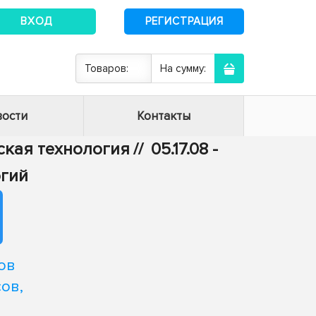
ВХОД
РЕГИСТРАЦИЯ
Товаров:
На сумму:
ости
Контакты
еская технология
//
05.17.08 -
огий
ов
ов,