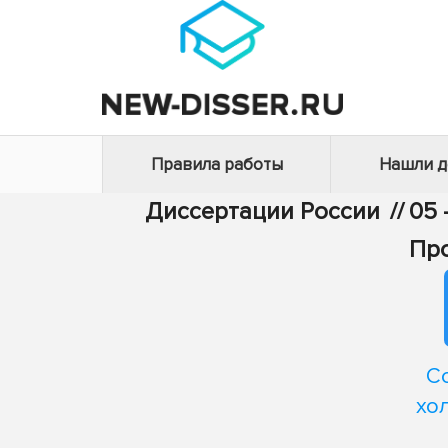
Правила работы
Нашли 
Диссертации России
//
05 
Про
С
хо