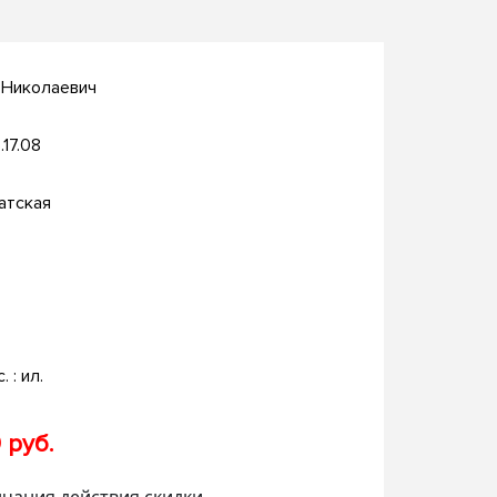
 Николаевич
.17.08
атская
. : ил.
 руб.