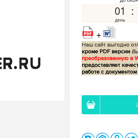
до око
01
+
Наш сайт выгодно отл
кроме PDF версии
Вы
преобразованную в 
предоставляет качес
работе с документом