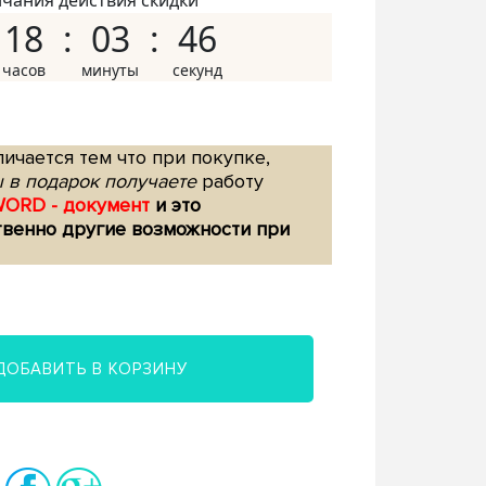
нчания действия скидки
18
03
45
ичается тем что при покупке,
 в подарок получаете
работу
WORD - документ
и это
твенно другие возможности при
ДОБАВИТЬ В КОРЗИНУ