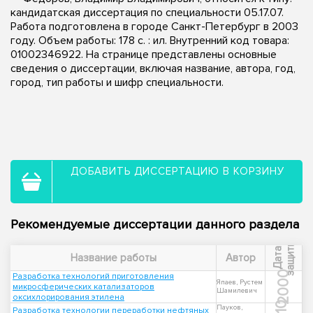
кандидатская диссертация по специальности 05.17.07.
Работа подготовлена в городе Санкт-Петербург в 2003
году. Объем работы: 178 с. : ил. Внутренний код товара:
01002346922. На странице представлены основные
сведения о диссертации, включая название, автора, год,
город, тип работы и шифр специальности.
ДОБАВИТЬ ДИССЕРТАЦИЮ В КОРЗИНУ
Рекомендуемые диссертации данного раздела
ы
Д
а
т
а
з
а
щ
и
т
Название работы
Автор
2000
Разработка технологий приготовления
Япаев, Рустем
микросферических катализаторов
Шамилевич
оксихлорирования этилена
Пауков,
Разработка технологии переработки нефтяных