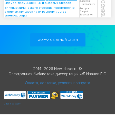
2010
Алексей
шламов, промышленных и бытовых отходов
Николаевич
Влияние химического строения поверхностно-
1984
Федоров,
активных присадок на их растворимость в
Андрей
Борисович
углеводородах
ФОРМА ОБРАТНОЙ СВЯЗИ
2014 -2026 New-disser.ru ©
Электронная библиотека диссертаций ФЛ Иванов Е О
Оплата, доставка, условия возврата
Check passport