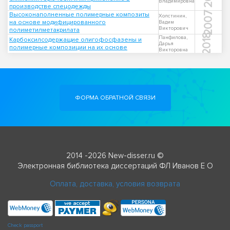
Владимировна
производстве спецодежды
2007
Высоконаполненные полимерные композиты
Холстинин,
на основе модифицированного
Вадим
Викторович
полиметилметакрилата
2018
Панфилова,
Карбоксилсодержащие олигофосфазены и
Дарья
полимерные композиции на их основе
Викторовна
ФОРМА ОБРАТНОЙ СВЯЗИ
2014 -2026 New-disser.ru ©
Электронная библиотека диссертаций ФЛ Иванов Е О
Оплата, доставка, условия возврата
Check passport