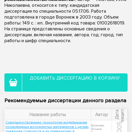
Николаевна, относится к типу: кандидатская
диссертация по специальности 05.17.06. Работа
подготовлена в городе Воронеж в 2003 году. Объем
работы: 149 с. : ил.. Внутренний код товара: 01002618019.
На странице представлены основные сведения о
диссертации, включая название, автора, год, город, тип
работы и шифр специальности.
ДОБАВИТЬ ДИССЕРТАЦИЮ В КОРЗИНУ
Рекомендуемые диссертации данного раздела
ы
Д
а
т
а
з
а
щ
и
т
Название работы
Автор
Совершенствование технологии модификации
2005
Куликова,
полиэфирных волокнистых материалов с целью
Татьяна
снижения горючести и их применение в