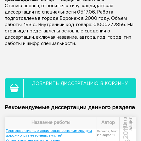
Станиславовна, относится к типу: кандидатская
диссертация по специальности 05.17.06. Работа
подготовлена в городе Воронеж в 2000 году. Объем
работы: 193 с.. Внутренний код товара: 01000272856. На
странице представлены основные сведения о
диссертации, включая название, автора, год, город, тип
работы и шифр специальности.
ДОБАВИТЬ ДИССЕРТАЦИЮ В КОРЗИНУ
Рекомендуемые диссертации данного раздела
ы
Д
а
т
а
з
а
щ
и
т
Название работы
Автор
2011
Термореактивные акриловые сополимеры для
Хасанов, Азат
дорожно-разметочных эмалей
Ильдарович
Композиционные материалы