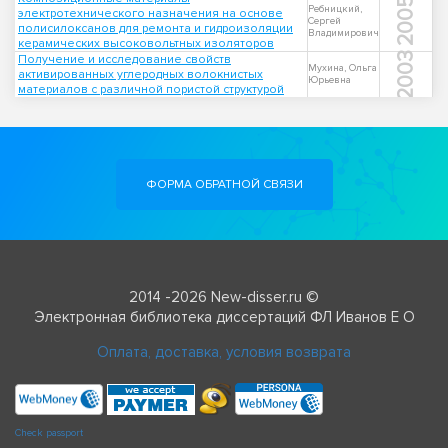
2005
Ребницкий,
электротехнического назначения на основе
Сергей
полисилоксанов для ремонта и гидроизоляции
Владимирович
керамических высоковольтных изоляторов
2003
Получение и исследование свойств
Мухина, Ольга
активированных углеродных волокнистых
Юрьевна
материалов с различной пористой структурой
ФОРМА ОБРАТНОЙ СВЯЗИ
2014 -2026 New-disser.ru ©
Электронная библиотека диссертаций ФЛ Иванов Е О
Оплата, доставка, условия возврата
Check passport