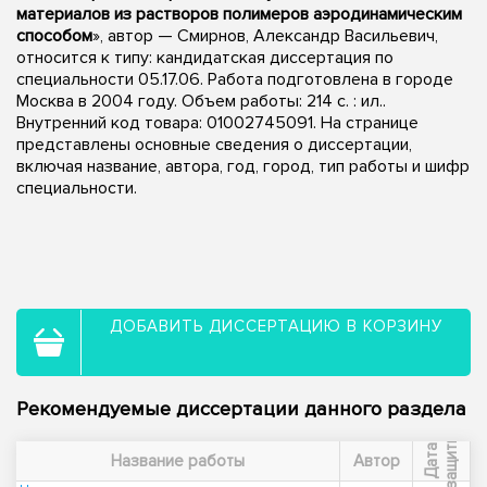
материалов из растворов полимеров аэродинамическим
способом
», автор — Смирнов, Александр Васильевич,
относится к типу: кандидатская диссертация по
специальности 05.17.06. Работа подготовлена в городе
Москва в 2004 году. Объем работы: 214 с. : ил..
Внутренний код товара: 01002745091. На странице
представлены основные сведения о диссертации,
включая название, автора, год, город, тип работы и шифр
специальности.
ДОБАВИТЬ ДИССЕРТАЦИЮ В КОРЗИНУ
Рекомендуемые диссертации данного раздела
ы
Д
а
т
а
з
а
щ
и
т
Название работы
Автор