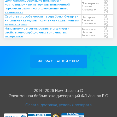
Целлюлозосодержащие полимеры и
2006
Пономаренко,
композиционные материалы пониженной
Алексей
горючести различного функционального
Алексеевич
назначения
2004
Свойства и особенности переработки бутадиен-
Нестерова,
нитрильных каучуков, полученных с различными
Людмила
Алексеевна
эмульгаторами
2004
Направленное регулирование структуры и
Федорченко,
свойств хемосорбционных волокнистых
Наталия
Борисовна
материалов
ФОРМА ОБРАТНОЙ СВЯЗИ
2014 -2026 New-disser.ru ©
Электронная библиотека диссертаций ФЛ Иванов Е О
Оплата, доставка, условия возврата