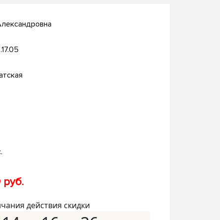
Александровна
.17.05
атская
.
 руб.
нчания действия скидки