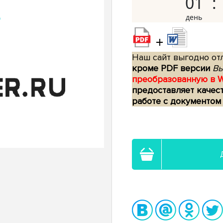
01
+
Наш сайт выгодно отл
кроме PDF версии
Вы
преобразованную в 
предоставляет качес
работе с документом