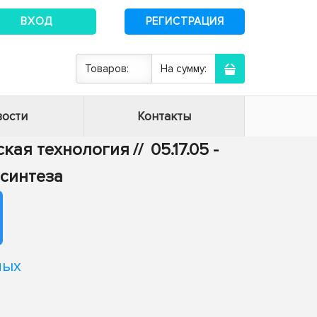
ВХОД
РЕГИСТРАЦИЯ
Товаров:
На сумму:
ости
Контакты
еская технология
//
05.17.05 -
 синтеза
ных