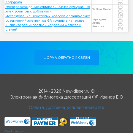
водорода
2003
Электроосаждение сплава Cu-Sn из сульфатных
Ле Хюэ Хыонг
электролитов с добавками
Исследование некоторых классов органических
2005
Чернядьев,
соединений элементов 6А группы в качестве
Игорь
ингибиторов кислотной коррозии железа и
Никитич
сталей
ФОРМА ОБРАТНОЙ СВЯЗИ
2014 -2026 New-disser.ru ©
Электронная библиотека диссертаций ФЛ Иванов Е О
Оплата, доставка, условия возврата
Check passport