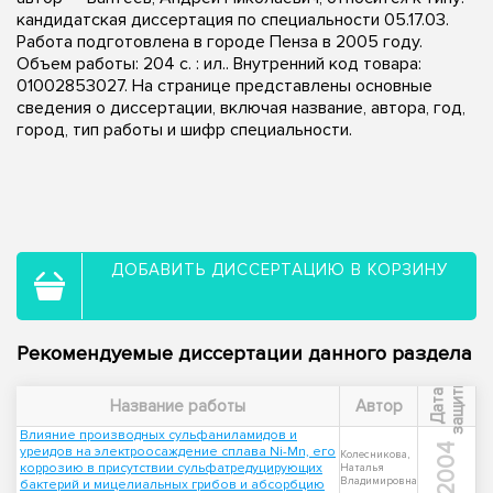
кандидатская диссертация по специальности 05.17.03.
Работа подготовлена в городе Пенза в 2005 году.
Объем работы: 204 с. : ил.. Внутренний код товара:
01002853027. На странице представлены основные
сведения о диссертации, включая название, автора, год,
город, тип работы и шифр специальности.
ДОБАВИТЬ ДИССЕРТАЦИЮ В КОРЗИНУ
Рекомендуемые диссертации данного раздела
ы
Д
а
т
а
з
а
щ
и
т
Название работы
Автор
Влияние производных сульфаниламидов и
2004
уреидов на электроосаждение сплава Ni-Mn, его
Колесникова,
коррозию в присутствии сульфатредуцирующих
Наталья
Владимировна
бактерий и мицелиальных грибов и абсорбцию