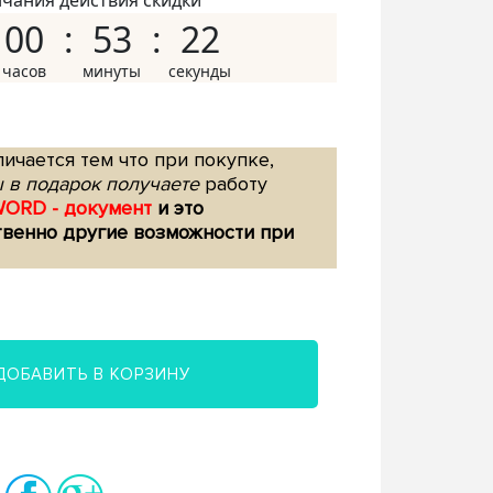
нчания действия скидки
00
53
21
ичается тем что при покупке,
 в подарок получаете
работу
WORD - документ
и это
твенно другие возможности при
ДОБАВИТЬ В КОРЗИНУ