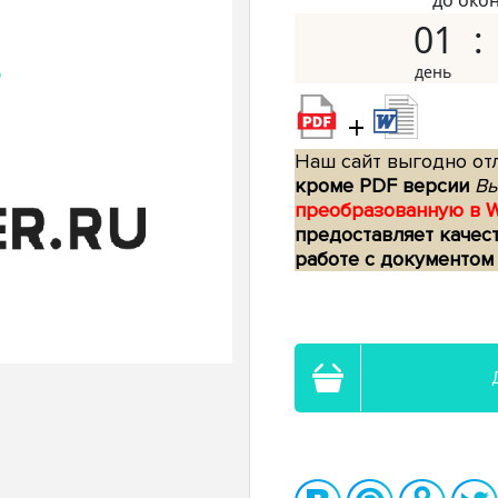
до око
01
+
Наш сайт выгодно отл
кроме PDF версии
Вы
преобразованную в 
предоставляет качес
работе с документом