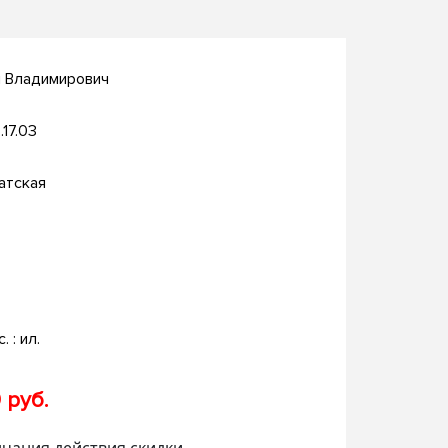
й Владимирович
.17.03
атская
. : ил.
 руб.