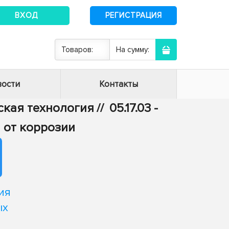
ВХОД
РЕГИСТРАЦИЯ
Товаров:
На сумму:
ости
Контакты
еская технология
//
05.17.03 -
 от коррозии
ия
ых