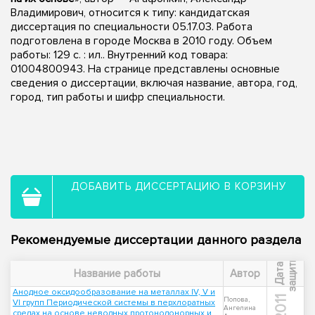
Владимирович, относится к типу: кандидатская
диссертация по специальности 05.17.03. Работа
подготовлена в городе Москва в 2010 году. Объем
работы: 129 с. : ил.. Внутренний код товара:
01004800943. На странице представлены основные
сведения о диссертации, включая название, автора, год,
город, тип работы и шифр специальности.
ДОБАВИТЬ ДИССЕРТАЦИЮ В КОРЗИНУ
Рекомендуемые диссертации данного раздела
ы
Д
а
т
а
з
а
щ
и
т
Название работы
Автор
Анодное оксидообразование на металлах IV, V и
2011
Попова,
VI групп Периодической системы в перхлоратных
Ангелина
средах на основе неводных протонодонорных и