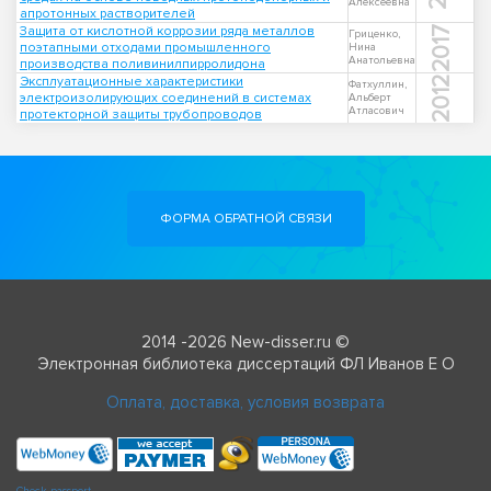
Алексеевна
апротонных растворителей
Защита от кислотной коррозии ряда металлов
2017
Гриценко,
поэтапными отходами промышленного
Нина
Анатольевна
производства поливинилпирролидона
Эксплуатационные характеристики
2012
Фатхуллин,
электроизолирующих соединений в системах
Альберт
Атласович
протекторной защиты трубопроводов
ФОРМА ОБРАТНОЙ СВЯЗИ
2014 -2026 New-disser.ru ©
Электронная библиотека диссертаций ФЛ Иванов Е О
Оплата, доставка, условия возврата