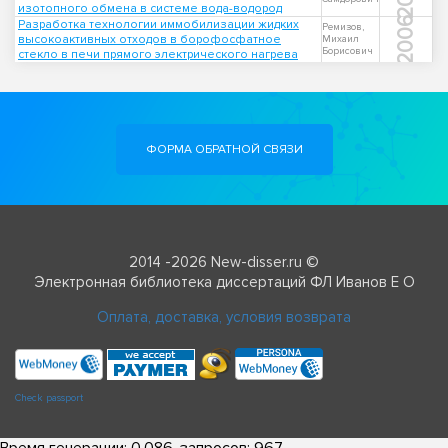
изотопного обмена в системе вода-водород
2006
Разработка технологии иммобилизации жидких
Ремизов,
высокоактивных отходов в борофосфатное
Михаил
Борисович
стекло в печи прямого электрического нагрева
ФОРМА ОБРАТНОЙ СВЯЗИ
2014 -2026 New-disser.ru ©
Электронная библиотека диссертаций ФЛ Иванов Е О
Оплата, доставка, условия возврата
Check passport