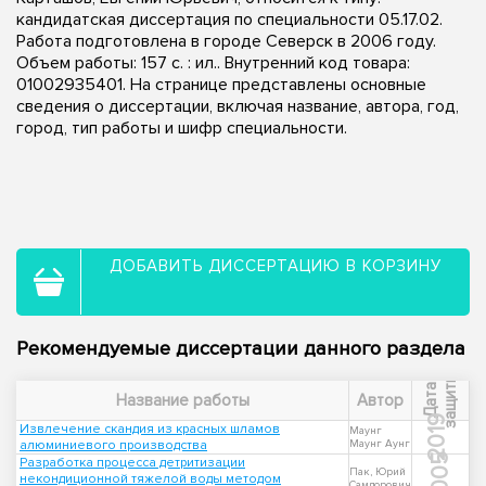
кандидатская диссертация по специальности 05.17.02.
Работа подготовлена в городе Северск в 2006 году.
Объем работы: 157 с. : ил.. Внутренний код товара:
01002935401. На странице представлены основные
сведения о диссертации, включая название, автора, год,
город, тип работы и шифр специальности.
ДОБАВИТЬ ДИССЕРТАЦИЮ В КОРЗИНУ
Рекомендуемые диссертации данного раздела
ы
Д
а
т
а
з
а
щ
и
т
Название работы
Автор
2019
Извлечение скандия из красных шламов
Маунг
алюминиевого производства
Маунг Аунг
2005
Разработка процесса детритизации
Пак, Юрий
некондиционной тяжелой воды методом
Самдорович