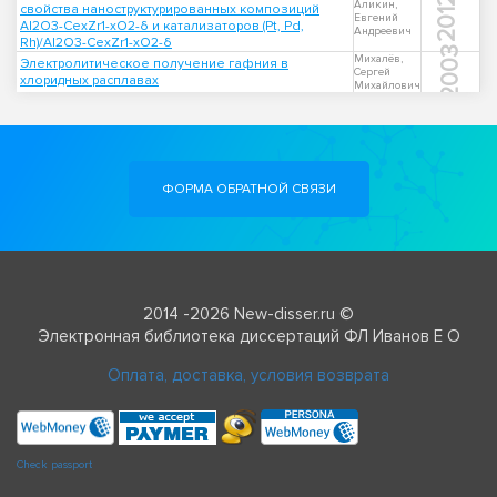
2012
Аликин,
свойства наноструктурированных композиций
Евгений
Al2O3-CexZr1-xO2-δ и катализаторов (Pt, Pd,
Андреевич
Rh)/Al2O3-CexZr1-xO2-δ
2003
Михалёв,
Электролитическое получение гафния в
Сергей
хлоридных расплавах
Михайлович
ФОРМА ОБРАТНОЙ СВЯЗИ
2014 -2026 New-disser.ru ©
Электронная библиотека диссертаций ФЛ Иванов Е О
Оплата, доставка, условия возврата
Check passport