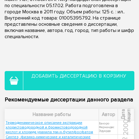
по специальности 05.17.02. Работа подготовлена в
городе Москва в 2011 году. Объем работы: 125 с. : ил..
Внутренний код товара: 01005395792. На странице
представлены основные сведения о диссертации,
включая название, автора, год, город, тип работы и шифр
специальности.
ДОБАВИТЬ ДИССЕРТАЦИЮ В КОРЗИНУ
Рекомендуемые диссертации данного раздела
ы
Д
а
т
а
з
а
щ
и
т
Название работы
Автор
2000
Термодинамическое описание экстракции
Бакэро
хлористоводородной и бромистоводородной
Фернандес
Эдуардо
кислот и хлорида уранила три-н-бутилфосфатом
Синтез, физико-химические и каталитические