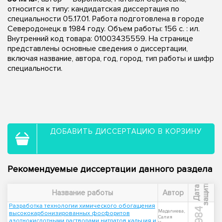
относится к типу: кандидатская диссертация по
специальности 05.17.01. Работа подготовлена в городе
Северодонецк в 1984 году. Объем работы: 156 c. : ил.
Внутренний код товара: 01003435559. На странице
представлены основные сведения о диссертации,
включая название, автора, год, город, тип работы и шифр
специальности.
ДОБАВИТЬ ДИССЕРТАЦИЮ В КОРЗИНУ
Рекомендуемые диссертации данного раздела
ы
Д
а
т
а
з
а
щ
и
т
Название работы
Автор
Разработка технологии химического обогащения
1984
Мадалиева,
высококарбонизированных фосфоритов
Салия
азотнокислотными растворами нитратов кальция и