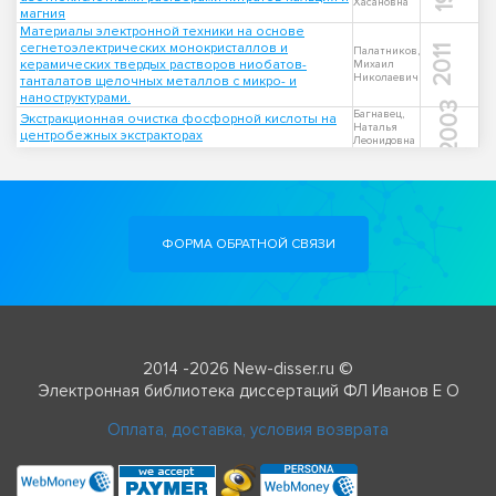
Хасановна
магния
Материалы электронной техники на основе
сегнетоэлектрических монокристаллов и
2011
Палатников,
керамических твердых растворов ниобатов-
Михаил
Николаевич
танталатов щелочных металлов с микро- и
наноструктурами.
2003
Багнавец,
Экстракционная очистка фосфорной кислоты на
Наталья
центробежных экстракторах
Леонидовна
ФОРМА ОБРАТНОЙ СВЯЗИ
2014 -2026 New-disser.ru ©
Электронная библиотека диссертаций ФЛ Иванов Е О
Оплата, доставка, условия возврата