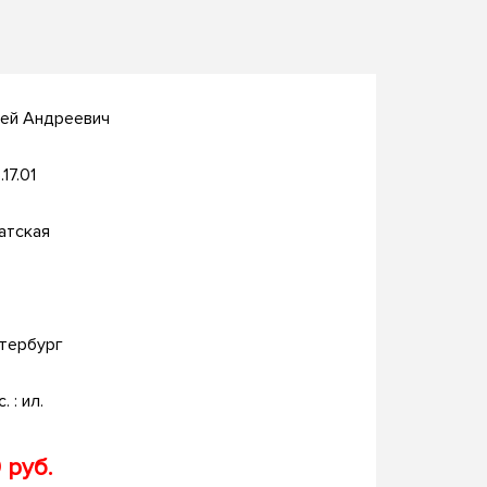
сей Андреевич
.17.01
атская
тербург
. : ил.
 руб.