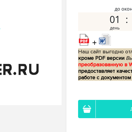
до око
01
+
Наш сайт выгодно отл
кроме PDF версии
Вы
преобразованную в 
предоставляет качес
работе с документом