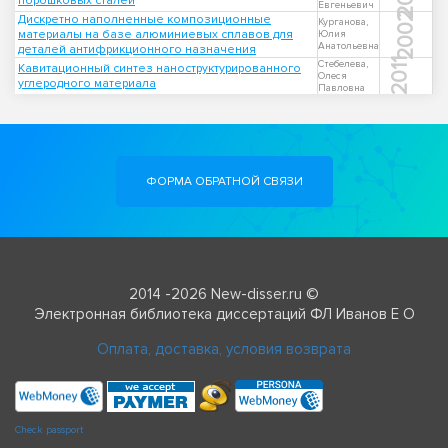
порошковых сталей
Евгеньевич
2002
Дискретно наполненные композиционные
Курганова,
материалы на базе алюминиевых сплавов для
Юлия
Анатольевна
деталей антифрикционного назначения
2011
Стебелева,
Кавитационный синтез наноструктурированного
Олеся
углеродного материала
Павловна
ФОРМА ОБРАТНОЙ СВЯЗИ
2014 -2026 New-disser.ru ©
Электронная библиотека диссертаций ФЛ Иванов Е О
Оплата, доставка, условия возврата
Check passport