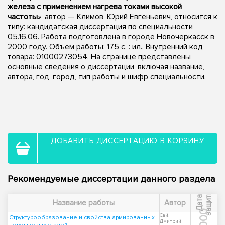
железа с применением нагрева токами высокой
частоты
», автор — Климов, Юрий Евгеньевич, относится к
типу: кандидатская диссертация по специальности
05.16.06. Работа подготовлена в городе Новочеркасск в
2000 году. Объем работы: 175 с. : ил.. Внутренний код
товара: 01000273054. На странице представлены
основные сведения о диссертации, включая название,
автора, год, город, тип работы и шифр специальности.
ДОБАВИТЬ ДИССЕРТАЦИЮ В КОРЗИНУ
Рекомендуемые диссертации данного раздела
ы
Д
а
т
а
з
а
щ
и
т
Название работы
Автор
2000
Сай,
Структурообразование и свойства армированных
Дмитрий