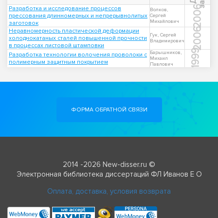
2006
Разработка и исследование процессов
Волков,
прессования длинномерных и непрерывнолитых
Сергей
Михайлович
заготовок
2006
Неравномерность пластической деформации
Гук, Сергей
холоднокатаных сталей повышенной прочности
Владимирович
в процессах листовой штамповки
1999
Барышников,
Разработка технологии волочения проволоки с
Михаил
полимерным защитным покрытием
Павлович
ФОРМА ОБРАТНОЙ СВЯЗИ
2014 -2026 New-disser.ru ©
Электронная библиотека диссертаций ФЛ Иванов Е О
Оплата, доставка, условия возврата