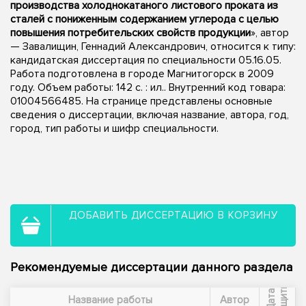
производства холоднокатаного листового проката из
сталей с пониженным содержанием углерода с целью
повышения потребительских свойств продукции
», автор
— Завалищин, Геннадий Александрович, относится к типу:
кандидатская диссертация по специальности 05.16.05.
Работа подготовлена в городе Магнитогорск в 2009
году. Объем работы: 142 с. : ил.. Внутренний код товара:
01004566485. На странице представлены основные
сведения о диссертации, включая название, автора, год,
город, тип работы и шифр специальности.
ДОБАВИТЬ ДИССЕРТАЦИЮ В КОРЗИНУ
Рекомендуемые диссертации данного раздела
ы
Д
а
т
а
з
а
щ
и
т
Название работы
Автор