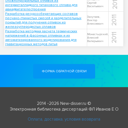
2014
сложнопрофильных отливок из
Сергей
интерметаллидного титанового сплава для
Васильевич
авиадвигателестроения
Разработка ресурсосберегающих составов
2011
Закутаев,
песчано-глинистых смесей и разделительных
Виктор
покрытий для получения отливок из
Алексеевич
железоуглеродистых сплавов
Разработка методики расчета термических
2011
Монастырский,
напряжений в фасонных отливках и их
Алексей
автоматизированного моделирования для
Валерьевич
гравитационных методов литья
ФОРМА ОБРАТНОЙ СВЯЗИ
2014 -2026 New-disser.ru ©
Электронная библиотека диссертаций ФЛ Иванов Е О
Оплата, доставка, условия возврата