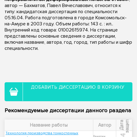
автор — Бахматов, Павел Вячеславович, относится к
типу: кандидатская диссертация по специальности
05.16.04. Работа подготовлена в городе Комсомольск-
на-Амуре в 2003 году. Объем работы: 143 с. : ил..
Внутренний код товара: 01002615974. На странице
представлены основные сведения о диссертации,
включая название, автора, год, город, тип работы и шифр
специальности.
ДОБАВИТЬ ДИССЕРТАЦИЮ В КОРЗИНУ
Рекомендуемые диссертации данного раздела
ы
Д
а
т
а
з
а
щ
и
т
Название работы
Автор
Технология производства тонкостенных
Бакерин,