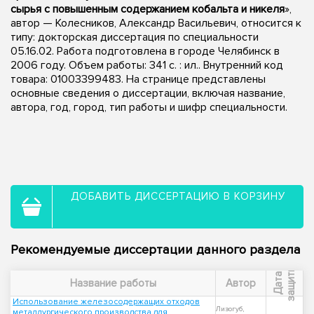
сырья с повышенным содержанием кобальта и никеля
»,
автор — Колесников, Александр Васильевич, относится к
типу: докторская диссертация по специальности
05.16.02. Работа подготовлена в городе Челябинск в
2006 году. Объем работы: 341 с. : ил.. Внутренний код
товара: 01003399483. На странице представлены
основные сведения о диссертации, включая название,
автора, год, город, тип работы и шифр специальности.
ДОБАВИТЬ ДИССЕРТАЦИЮ В КОРЗИНУ
Рекомендуемые диссертации данного раздела
ы
Д
а
т
а
з
а
щ
и
т
Название работы
Автор
Использование железосодержащих отходов
Лизогуб,
металлургического производства для