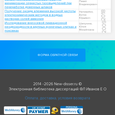
Павел
минимизации сернистых газовыделений при
Владимирович
переработке доменных шлаков
Получение оксида алюминия высокой чистоты
2018
Наливайко,
электрохимическим методом в водных
Антон
Юрьевич
растворах солей аммония
2009
Исследование внеосевой ликвационной
Шелухина,
неоднородности в крупных кузнечных слитках и
Юлия
Михайловна
поковках
ФОРМА ОБРАТНОЙ СВЯЗИ
2014 -2026 New-disser.ru ©
Электронная библиотека диссертаций ФЛ Иванов Е О
Оплата, доставка, условия возврата