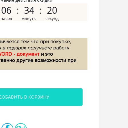
нчания действия скидки
06
34
19
ичается тем что при покупке,
 в подарок получаете
работу
WORD - документ
и это
твенно другие возможности при
ДОБАВИТЬ В КОРЗИНУ