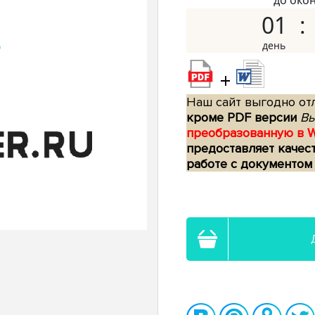
до око
01
+
Наш сайт выгодно отл
кроме PDF версии
Вы
преобразованную в 
предоставляет качес
работе с документом