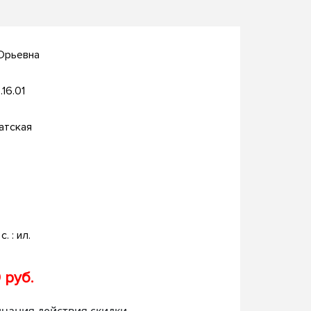
Юрьевна
.16.01
атская
с. : ил.
 руб.