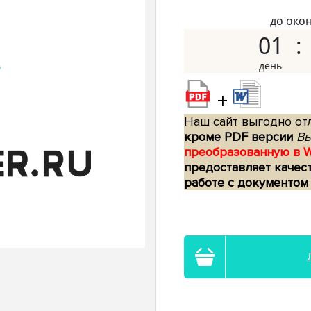
до око
01
+
Наш сайт выгодно отл
кроме PDF версии
Вы
преобразованную в 
предоставляет качес
работе с документом