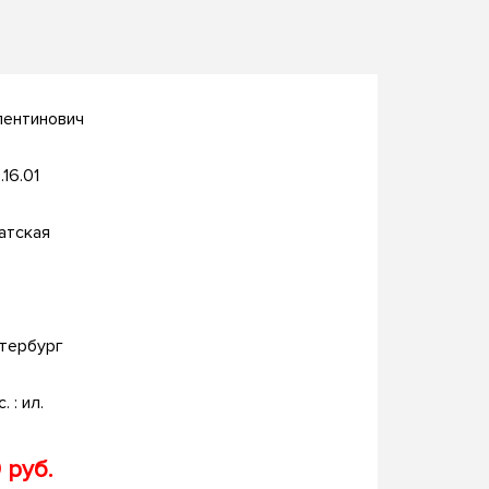
лентинович
.16.01
атская
тербург
. : ил.
 руб.