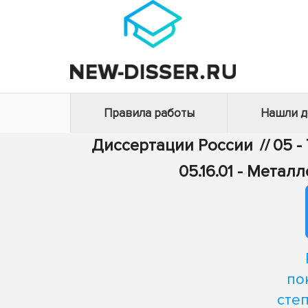
Правила работы
Нашли 
Диссертации России
//
05 -
05.16.01 - Мета
по
сте