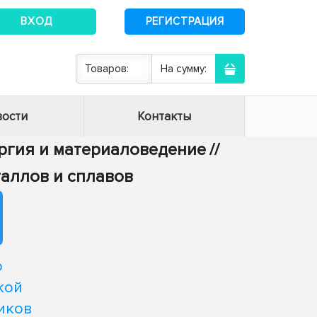
ВХОД
РЕГИСТРАЦИЯ
Товаров:
На сумму:
ости
Контакты
ургия и материаловедение
//
таллов и сплавов
о
кой
иков