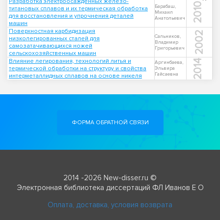
Разработка электроосажденных железо-
2010
Барабаш,
титановых сплавов и их термическая обработка
Михаил
для восстановления и упрочнения деталей
Анатольевич
машин
Поверхностная карбидизация
2002
Сальников,
низколегированных сталей для
Владимир
самозатачивающихся ножей
Григорьевич
сельскохозяйственных машин
Влияние легирования, технологий литья и
2014
Аргинбаева,
термической обработки на структуру и свойства
Эльвира
Гайсаевна
интерметаллидных сплавов на основе никеля
ФОРМА ОБРАТНОЙ СВЯЗИ
2014 -2026 New-disser.ru ©
Электронная библиотека диссертаций ФЛ Иванов Е О
Оплата, доставка, условия возврата