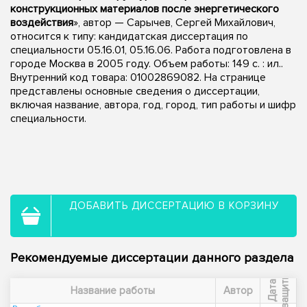
конструкционных материалов после энергетического
воздействия
», автор — Сарычев, Сергей Михайлович,
относится к типу: кандидатская диссертация по
специальности 05.16.01, 05.16.06. Работа подготовлена в
городе Москва в 2005 году. Объем работы: 149 с. : ил..
Внутренний код товара: 01002869082. На странице
представлены основные сведения о диссертации,
включая название, автора, год, город, тип работы и шифр
специальности.
ДОБАВИТЬ ДИССЕРТАЦИЮ В КОРЗИНУ
Рекомендуемые диссертации данного раздела
ы
Д
а
т
а
з
а
щ
и
т
Название работы
Автор