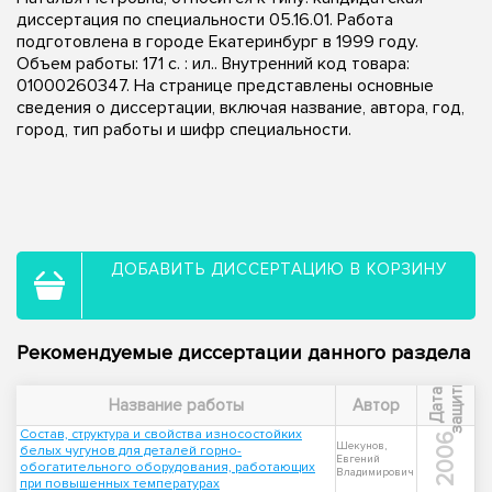
диссертация по специальности 05.16.01. Работа
подготовлена в городе Екатеринбург в 1999 году.
Объем работы: 171 с. : ил.. Внутренний код товара:
01000260347. На странице представлены основные
сведения о диссертации, включая название, автора, год,
город, тип работы и шифр специальности.
ДОБАВИТЬ ДИССЕРТАЦИЮ В КОРЗИНУ
Рекомендуемые диссертации данного раздела
ы
Д
а
т
а
з
а
щ
и
т
Название работы
Автор
Состав, структура и свойства износостойких
2006
Шекунов,
белых чугунов для деталей горно-
Евгений
обогатительного оборудования, работающих
Владимирович
при повышенных температурах