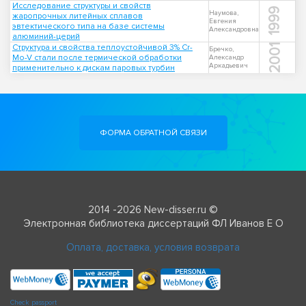
Исследование структуры и свойств
1999
Наумова,
жаропрочных литейных сплавов
Евгения
эвтектического типа на базе системы
Александровна
алюминий-церий
Структура и свойства теплоустойчивой 3% Cr-
2001
Бречко,
Mo-V стали после термической обработки
Александр
Аркадьевич
применительно к дискам паровых турбин
ФОРМА ОБРАТНОЙ СВЯЗИ
2014 -2026 New-disser.ru ©
Электронная библиотека диссертаций ФЛ Иванов Е О
Оплата, доставка, условия возврата
Check passport