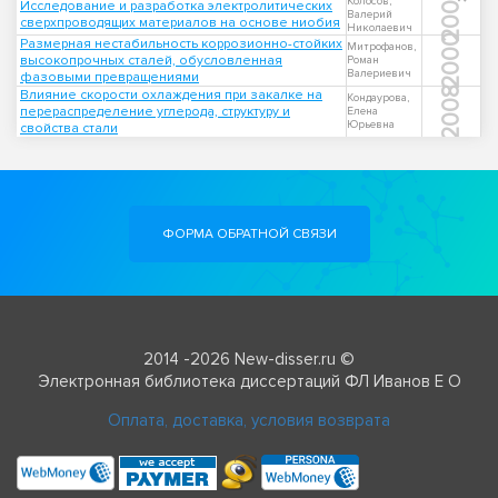
2006
Колосов,
Исследование и разработка электролитических
Валерий
сверхпроводящих материалов на основе ниобия
Николаевич
2000
Размерная нестабильность коррозионно-стойких
Митрофанов,
высокопрочных сталей, обусловленная
Роман
Валериевич
фазовыми превращениями
2008
Влияние скорости охлаждения при закалке на
Кондаурова,
перераспределение углерода, структуру и
Елена
Юрьевна
свойства стали
ФОРМА ОБРАТНОЙ СВЯЗИ
2014 -2026 New-disser.ru ©
Электронная библиотека диссертаций ФЛ Иванов Е О
Оплата, доставка, условия возврата