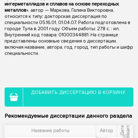
интерметаллидов и сплавов на основе переходных
металлов
», автор — Маркова, Галина Викторовна,
относится к типу: докторская диссертация по
специальности 05.16.01, 01.04.07. Работа подготовлена в
городе Тула в 2001 году. Объем работы: 278 с. : ил.
Внутренний код товара: 01000344881. На странице
представлены основные сведения о диссертации,
включая название, автора, год, город, тип работы и шифр
специальности.
ДОБАВИТЬ ДИССЕРТАЦИЮ В КОРЗИНУ
Рекомендуемые диссертации данного раздела
ы
Д
а
т
а
з
а
щ
и
т
Название работы
Автор