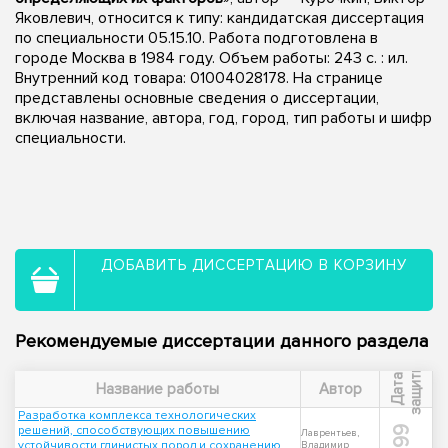
Яковлевич, относится к типу: кандидатская диссертация
по специальности 05.15.10. Работа подготовлена в
городе Москва в 1984 году. Объем работы: 243 c. : ил.
Внутренний код товара: 01004028178. На странице
представлены основные сведения о диссертации,
включая название, автора, год, город, тип работы и шифр
специальности.
ДОБАВИТЬ ДИССЕРТАЦИЮ В КОРЗИНУ
Рекомендуемые диссертации данного раздела
ы
Д
а
т
а
з
а
щ
и
т
Название работы
Автор
Разработка комплекса технологических
решений, способствующих повышению
1999
Лаврентьев,
устойчивости глинистых пород и сохранению
Владимир