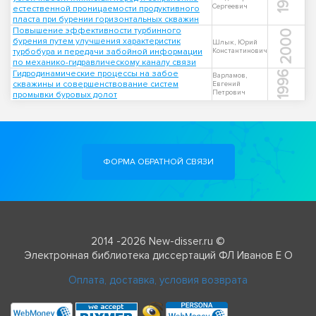
Сергеевич
естественной проницаемости продуктивного
пласта при бурении горизонтальных скважин
Повышение эффективности турбинного
2000
бурения путем улучшения характеристик
Шлык, Юрий
турбобура и передачи забойной информации
Константинович
по механико-гидравлическому каналу связи
Гидродинамические процессы на забое
1996
Варламов,
скважины и совершенствование систем
Евгений
Петрович
промывки буровых долот
ФОРМА ОБРАТНОЙ СВЯЗИ
2014 -2026 New-disser.ru ©
Электронная библиотека диссертаций ФЛ Иванов Е О
Оплата, доставка, условия возврата