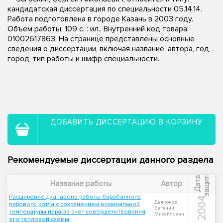
кандидатская диссертация по специальности 05.14.14.
Работа подготовлена в городе Казань в 2003 году.
Объем работы: 109 с. : ил.. Внутренний код товара:
01002617863. На странице представлены основные
сведения о диссертации, включая название, автора, год,
город, тип работы и шифр специальности.
ДОБАВИТЬ ДИССЕРТАЦИЮ В КОРЗИНУ
Рекомендуемые диссертации данного раздела
ы
Д
а
т
а
з
а
щ
и
т
Название работы
Автор
Расширение диапазона работы барабанного
2004
Дьяконов,
парового котла с сохранением номинальной
Евгений
температуры пара за счет совершенствования
Михайлович
его тепловой схемы