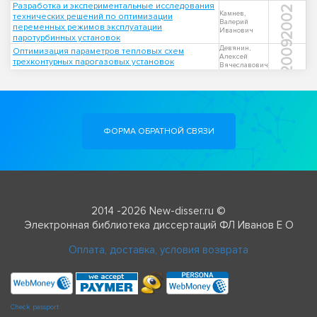
Разработка и экспериментальные исследования
2002
Камнев,
технических решений по оптимизации
Валерий
переменных режимов эксплуатации
Иванович
паротурбинных установок
2009
Девянин,
Оптимизация параметров тепловых схем
Алексей
трехконтурных парогазовых установок
Вячеславович
ФОРМА ОБРАТНОЙ СВЯЗИ
2014 -2026 New-disser.ru ©
Электронная библиотека диссертаций ФЛ Иванов Е О
Оплата, доставка, условия возврата
Check passport