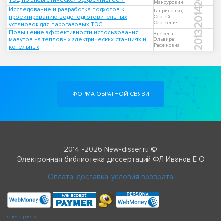
ТЭЦ по энергетической эффективности
Мансурович
Исследование и разработка подходов к
2014
Гавриленко,
проектированию водоподготовительных
Сергей
Сергеевич
установок для парогазовых ТЭС
Повышение эффективности использования
2013
Зверева,
мазутов на тепловых электрических станциях и
Эльвира
Рафиковна
котельных
ФОРМА ОБРАТНОЙ СВЯЗИ
2014 -2026 New-disser.ru ©
Электронная библиотека диссертаций ФЛ Иванов Е О
Оплата, доставка, условия возврата
Check passport