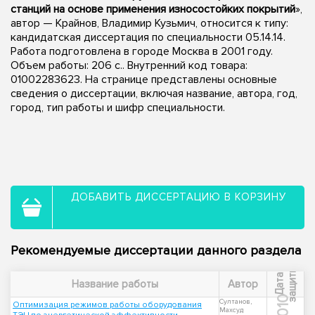
станций на основе применения износостойких покрытий
»,
автор — Крайнов, Владимир Кузьмич, относится к типу:
кандидатская диссертация по специальности 05.14.14.
Работа подготовлена в городе Москва в 2001 году.
Объем работы: 206 с.. Внутренний код товара:
01002283623. На странице представлены основные
сведения о диссертации, включая название, автора, год,
город, тип работы и шифр специальности.
ДОБАВИТЬ ДИССЕРТАЦИЮ В КОРЗИНУ
Рекомендуемые диссертации данного раздела
ы
Д
а
т
а
з
а
щ
и
т
Название работы
Автор
2010
Султанов,
Оптимизация режимов работы оборудования
Махсуд