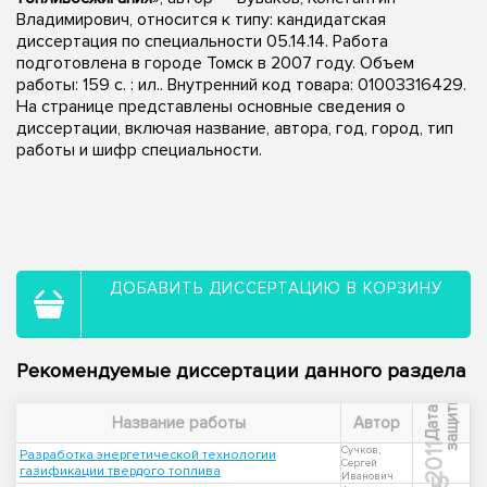
Владимирович, относится к типу: кандидатская
диссертация по специальности 05.14.14. Работа
подготовлена в городе Томск в 2007 году. Объем
работы: 159 с. : ил.. Внутренний код товара: 01003316429.
На странице представлены основные сведения о
диссертации, включая название, автора, год, город, тип
работы и шифр специальности.
ДОБАВИТЬ ДИССЕРТАЦИЮ В КОРЗИНУ
Рекомендуемые диссертации данного раздела
ы
Д
а
т
а
з
а
щ
и
т
Название работы
Автор
2011
Сучков,
Разработка энергетической технологии
Сергей
газификации твердого топлива
Иванович