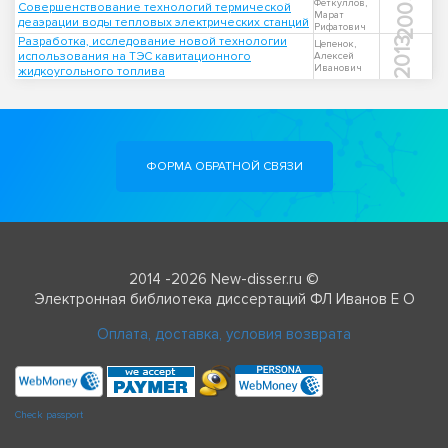
2005
Феткуллов,
Совершенствование технологий термической
Марат
деаэрации воды тепловых электрических станций
Рифатович
Разработка, исследование новой технологии
2013
Цепенок,
использования на ТЭС кавитационного
Алексей
Иванович
жидкоугольного топлива
ФОРМА ОБРАТНОЙ СВЯЗИ
2014 -2026 New-disser.ru ©
Электронная библиотека диссертаций ФЛ Иванов Е О
Оплата, доставка, условия возврата
Check passport