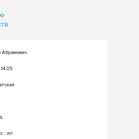
ью
ств
й Абрамович
.14.05
атская
д
c. : ил