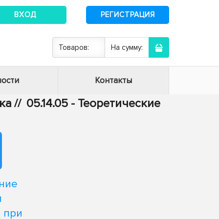
ВХОД
РЕГИСТРАЦИЯ
Товаров:
На сумму:
ости
Контакты
ика
//
05.14.05 - Теоретические
ние
и
 при