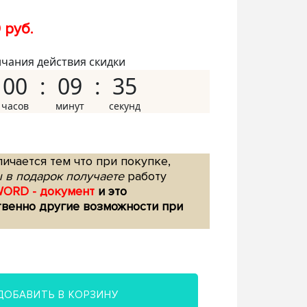
 руб.
нчания действия скидки
00
09
34
ичается тем что при покупке,
 в подарок получаете
работу
WORD - документ
и это
твенно другие возможности при
ДОБАВИТЬ В КОРЗИНУ